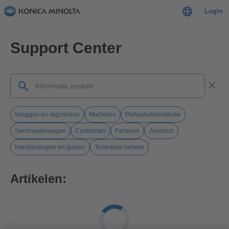
Login
Support Center
Inloggen en registreren
Machines
Portaaladministratie
Serviceaanvragen
Contracten
Facturen
Juridisch
Handleidingen en gidsen
Tonerpool beheer
Artikelen: