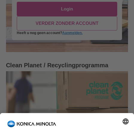
Login
VERDER ZONDER ACCOUNT
Heeft u nog geen account?
Aanmelden.
Clean Planet / Recyclingprogramma